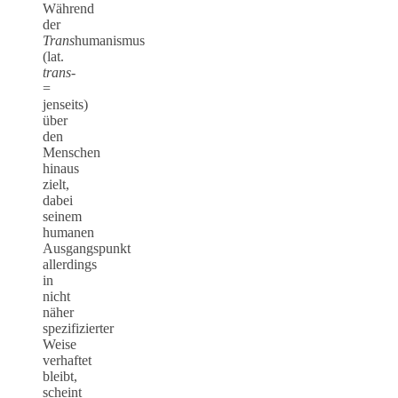
Während
der
Trans
humanismus
(lat.
trans-
=
jenseits)
über
den
Menschen
hinaus
zielt,
dabei
seinem
humanen
Ausgangspunkt
allerdings
in
nicht
näher
spezifizierter
Weise
verhaftet
bleibt,
scheint