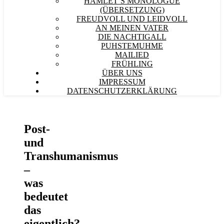
HAMLET´S MONOLOGUE
(ÜBERSETZUNG)
FREUDVOLL UND LEIDVOLL
AN MEINEN VATER
DIE NACHTIGALL
PUHSTEMUHME
MAILIED
FRÜHLING
ÜBER UNS
IMPRESSUM
DATENSCHUTZERKLÄRUNG
Post-
und
Transhumanismus
–
was
bedeutet
das
eigentlich?