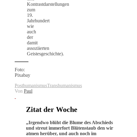
Kontrastdarstellungen
zum
19.
Jahrhundert
wie
auch
der
damit
assoziierten
Geistesgeschichte).
Foto:
Pixabay
Posthumanismus
Transhumanismus
Von
Paul
Zitat der Woche
„
Irgendwo blüht die Blume des Abschieds
und streut immerfort Blütenstaub den wir
atmen herüber, und auch noch im