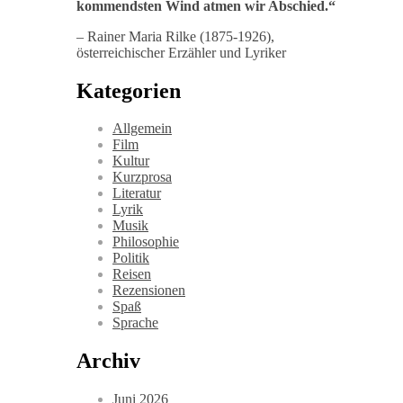
kommendsten Wind atmen wir Abschied
.“
– Rainer Maria Rilke (1875-1926),
österreichischer Erzähler und Lyriker
Kategorien
Allgemein
Film
Kultur
Kurzprosa
Literatur
Lyrik
Musik
Philosophie
Politik
Reisen
Rezensionen
Spaß
Sprache
Archiv
Juni 2026