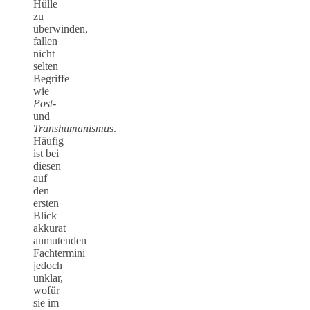
Hülle
zu
überwinden,
fallen
nicht
selten
Begriffe
wie
Post-
und
Transhumanismu
s.
Häufig
ist bei
diesen
auf
den
ersten
Blick
akkurat
anmutenden
Fachtermini
jedoch
unklar,
wofür
sie im