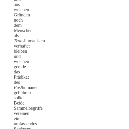
aus
welchen
Gründen
noch
dem
Menschen
als
Trans
humanisten
verhaftet
bleiben
und
welchen
gerade
das
Prädikat
des
Post
humanen
gebühren
sollte.
Beide
Sammelbegriffe
vereinen
ein
umfassendes
Spektrum