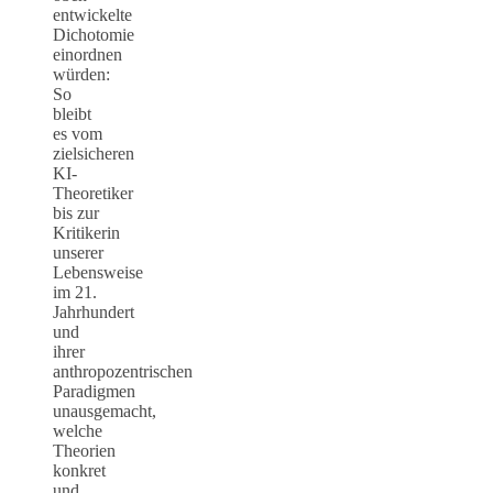
entwickelte
Dichotomie
einordnen
würden:
So
bleibt
es vom
zielsicheren
KI-
Theoretiker
bis zur
Kritikerin
unserer
Lebensweise
im 21.
Jahrhundert
und
ihrer
anthropozentrischen
Paradigmen
unausgemacht,
welche
Theorien
konkret
und