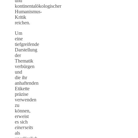
und
kontinentalökologischer
Humanismus-
Kritik
reichen.
Um
eine
tiefgreifende
Darstellung
der
Thematik
verbürgen
und
die ihr
anhaftenden
Etikette
präzise
verwenden
zu
können,
erweist
es sich
einerseits
als