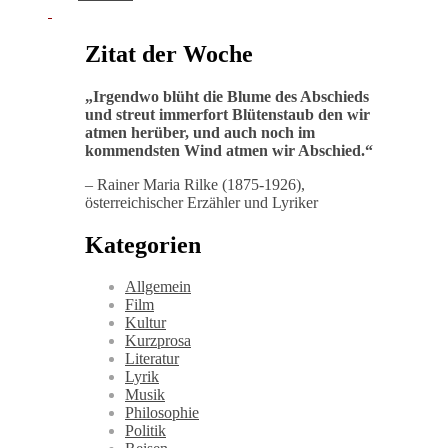
Zitat der Woche
„
Irgendwo blüht die Blume des Abschieds
und streut immerfort Blütenstaub den wir
atmen herüber, und auch noch im
kommendsten Wind atmen wir Abschied
.“
– Rainer Maria Rilke (1875-1926),
österreichischer Erzähler und Lyriker
Kategorien
Allgemein
Film
Kultur
Kurzprosa
Literatur
Lyrik
Musik
Philosophie
Politik