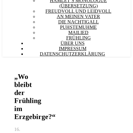
HAMLET´S MONOLOGUE
(ÜBERSETZUNG)
FREUDVOLL UND LEIDVOLL
AN MEINEN VATER
DIE NACHTIGALL
PUHSTEMUHME
MAILIED
FRÜHLING
ÜBER UNS
IMPRESSUM
DATENSCHUTZERKLÄRUNG
„Wo
bleibt
der
Frühling
im
Erzgebirge?“
16.