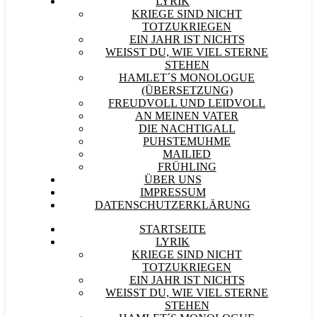
LYRIK
KRIEGE SIND NICHT
TOTZUKRIEGEN
EIN JAHR IST NICHTS
WEISST DU, WIE VIEL STERNE S
TEHEN
HAMLET´S MONOLOGUE
(ÜBERSETZUNG)
FREUDVOLL UND LEIDVOLL
AN MEINEN VATER
DIE NACHTIGALL
PUHSTEMUHME
MAILIED
FRÜHLING
ÜBER UNS
IMPRESSUM
DATENSCHUTZERKLÄRUNG
STARTSEITE
LYRIK
KRIEGE SIND NICHT
TOTZUKRIEGEN
EIN JAHR IST NICHTS
WEISST DU, WIE VIEL STERNE S
TEHEN