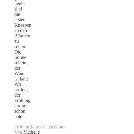
heute
sind
die
ersten
Knospen
an den
Bäumen
zu
sehen.
Die
Sonne
scheint,
der
Wind
ist kalt;
Wir
hoffen,
der
Frühling
kommt
schon
bald.
Frühling
Jahreszeiten
Winter
Von
Michelle