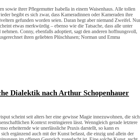
sowie ihrer Pflegemutter Isabella in einem Waisenhaus. Alle tollen
eder begibt es sich zwar, dass Kameradinnen oder Kameraden ihre
tiveltern gefunden worden seien. Daran hegt aber niemand Zweifel. Nur
 scheint etwas merkwürdig – ebenso wie die Tatsache, dass alle unter
 nehmen. Conny, ebenfalls adoptiert, sagt den anderen hoffnungsvoll,
r ausgerechnet ihren geliebten Plüschhasen; Norman und Emma
sche Dialektik nach Arthur Schopenhauer
put scheint seit alters her eine gewisse Magie innezuwohnen, die sich
enschaftlichen Kontext restringieren lässt. Wenngleich gerade letztere
nso erheiternde wie unerlässliche Praxis darstellt, so kann es
ch ergänzend auch mit der Kunst befasst, die einzig und allein der
ungen im offenen Gespräch zugedacht ist. Eine solche Kunst, recht