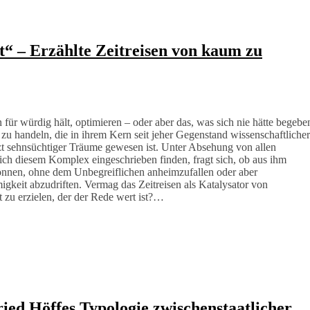
bt“ – Erzählte Zeitreisen von kaum zu
für würdig hält, optimieren – oder aber das, was sich nie hätte begebe
e zu handeln, die in ihrem Kern seit jeher Gegenstand wissenschaftlicher
zt sehnsüchtiger Träume gewesen ist. Unter Absehung von allen
sich diesem Komplex eingeschrieben finden, fragt sich, ob aus ihm
nnen, ohne dem Unbegreiflichen anheimzufallen oder aber
gkeit abzudriften. Vermag das Zeitreisen als Katalysator von
 zu erzielen, der der Rede wert ist?…
ied Höffes Typologie zwischenstaatlicher