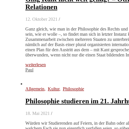
Relationen
12. Oktober 2021
/
Ganz gleich, wie man in der Philosophie des Rechts und d
sein, wie er wolle –, so findet man sich in letzter Insta
Zusammenarbeit zwischen mehreren Staaten zu unterbreit
nämlich auf der Basis einer plural organisierten interna
einen Plan für den Austritt aus dem – mit Kant gesproche
überwunden, wenn nicht nur die einen Staat bildenden I
weiterlesen
Paul
Allgemein
,
Kultur
,
Philosophie
Philosophie studieren im 21. Jahr
18. Mai 2021
/
Würden wir Studierenden auf Feiern, in der Bahn oder al
welchem Fach sie nun eigentlich verfallen seien, so gäbe