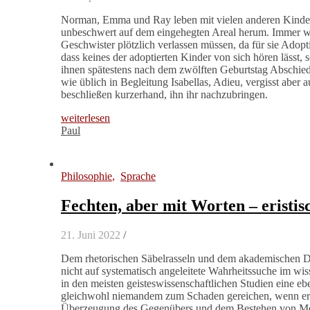
Norman, Emma und Ray leben mit vielen anderen Kindern 
unbeschwert auf dem eingehegten Areal herum. Immer wi
Geschwister plötzlich verlassen müssen, da für sie Adop
dass keines der adoptierten Kinder von sich hören lässt,
ihnen spätestens nach dem zwölften Geburtstag Abschied
wie üblich in Begleitung Isabellas, Adieu, vergisst abe
beschließen kurzerhand, ihn ihr nachzubringen.
weiterlesen
Paul
Philosophie
,
Sprache
Fechten, aber mit Worten – eristi
21. Juni 2022
/
Dem rhetorischen Säbelrasseln und dem akademischen Dis
nicht auf systematisch angeleitete Wahrheitssuche im wiss
in den meisten geisteswissenschaftlichen Studien eine ebe
gleichwohl niemandem zum Schaden gereichen, wenn er si
Überzeugung des Gegenübers und dem Bestehen von Mein