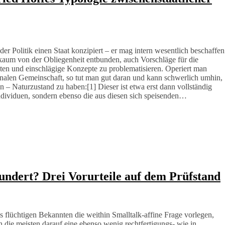
er Politik einen Staat konzipiert – er mag intern wesentlich beschaffen
nz kaum von der Obliegenheit entbunden, auch Vorschläge für die
en und einschlägige Konzepte zu problematisieren. Operiert man
tionalen Gemeinschaft, so tut man gut daran und kann schwerlich umhin,
n – Naturzustand zu haben:[1] Dieser ist etwa erst dann vollständig
ndividuen, sondern ebenso die aus diesen sich speisenden…
hundert? Drei Vorurteile auf dem Prüfstand
s flüchtigen Bekannten die weithin Smalltalk-affine Frage vorlegen,
n die meisten darauf eine ebenso wenig rechtfertigungs- wie in