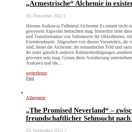
„Armestrische“ Alchemie in existe
16. Dezember 2022
/
Hiromu Arakawas Fullmetal Alchemist Es nimmt nicht wun
gewissem Argwohn betrachten mag: Immerhin steht diese 
und Transformation von Substanzen für Okkultismus, ris
Eremitendasein. Abgesehen von diesen Vorurteilen, die z
sind, bietet die Alchemie, ihr semantisches Feld und narr
ihr unter gänzlich anderen Rahmenbedingungen annähern, 
gewesen sein mag. Genau diese Annäherung unternehme
Arakawa und die…
weiterlesen
Paul
Allgemein
„The Promised Neverland“ – zwis
freundschaftlicher Sehnsucht nach 
20. September 2022
/