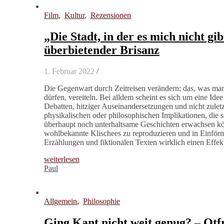
Film
,
Kultur
,
Rezensionen
„Die Stadt, in der es mich nicht gi
überbietender Brisanz
1. Februar 2022
/
Die Gegenwart durch Zeitreisen verändern; das, was man 
dürfen, vereiteln. Bei alldem scheint es sich um eine Ide
Debatten, hitziger Auseinandersetzungen und nicht zulet
physikalischen oder philosophischen Implikationen, die 
überhaupt noch unterhaltsame Geschichten erwachsen kö
wohlbekannte Klischees zu reproduzieren und in Einförmi
Erzählungen und fiktionalen Texten wirklich einen Effekt
weiterlesen
Paul
Allgemein
,
Philosophie
Ging Kant nicht weit genug? – Otfr