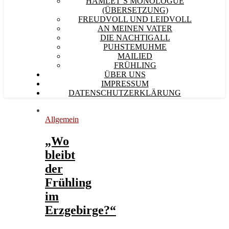
HAMLET´S MONOLOGUE
(ÜBERSETZUNG)
FREUDVOLL UND LEIDVOLL
AN MEINEN VATER
DIE NACHTIGALL
PUHSTEMUHME
MAILIED
FRÜHLING
ÜBER UNS
IMPRESSUM
DATENSCHUTZERKLÄRUNG
Allgemein
„Wo
bleibt
der
Frühling
im
Erzgebirge?“