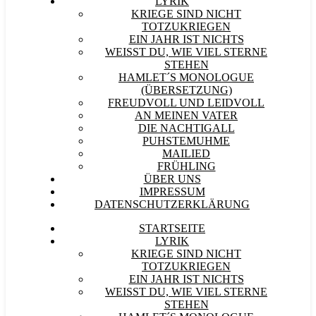
LYRIK
KRIEGE SIND NICHT
TOTZUKRIEGEN
EIN JAHR IST NICHTS
WEISST DU, WIE VIEL STERNE S
TEHEN
HAMLET´S MONOLOGUE
(ÜBERSETZUNG)
FREUDVOLL UND LEIDVOLL
AN MEINEN VATER
DIE NACHTIGALL
PUHSTEMUHME
MAILIED
FRÜHLING
ÜBER UNS
IMPRESSUM
DATENSCHUTZERKLÄRUNG
STARTSEITE
LYRIK
KRIEGE SIND NICHT
TOTZUKRIEGEN
EIN JAHR IST NICHTS
WEISST DU, WIE VIEL STERNE S
TEHEN