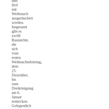
und
Hof
mit
Weihrauch
ausgeräuchert
werden.
Insgesamt
gibt es
zwölf
Raunächte,
die
sich
vom
ersten
Weihnachtsfeiertag,
dem
25.
Dezember,
bis
zum
Dreikönigstag
am 6.
Januar
erstrecken.
Gelegentlich