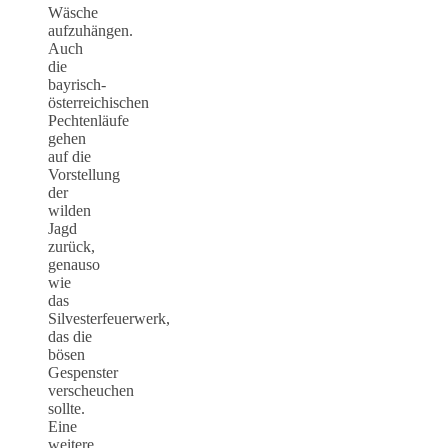
Wäsche
aufzuhängen.
Auch
die
bayrisch-
österreichischen
Pechtenläufe
gehen
auf die
Vorstellung
der
wilden
Jagd
zurück,
genauso
wie
das
Silvesterfeuerwerk,
das die
bösen
Gespenster
verscheuchen
sollte.
Eine
weitere,