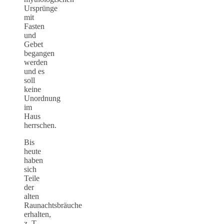
Ursprünge
mit
Fasten
und
Gebet
begangen
werden
und es
soll
keine
Unordnung
im
Haus
herrschen.
Bis
heute
haben
sich
Teile
der
alten
Raunachtsbräuche
erhalten,
z. T.