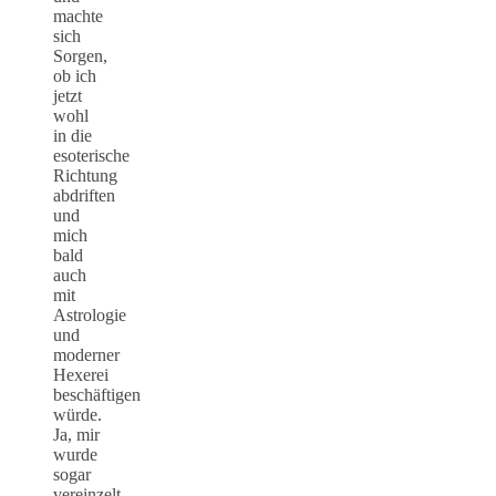
machte
sich
Sorgen,
ob ich
jetzt
wohl
in die
esoterische
Richtung
abdriften
und
mich
bald
auch
mit
Astrologie
und
moderner
Hexerei
beschäftigen
würde.
Ja, mir
wurde
sogar
vereinzelt