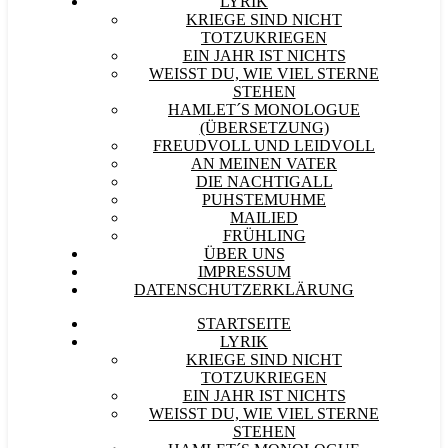
LYRIK
KRIEGE SIND NICHT
TOTZUKRIEGEN
EIN JAHR IST NICHTS
WEISST DU, WIE VIEL STERNE S
TEHEN
HAMLET´S MONOLOGUE
(ÜBERSETZUNG)
FREUDVOLL UND LEIDVOLL
AN MEINEN VATER
DIE NACHTIGALL
PUHSTEMUHME
MAILIED
FRÜHLING
ÜBER UNS
IMPRESSUM
DATENSCHUTZERKLÄRUNG
STARTSEITE
LYRIK
KRIEGE SIND NICHT
TOTZUKRIEGEN
EIN JAHR IST NICHTS
WEISST DU, WIE VIEL STERNE S
TEHEN