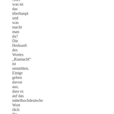
was ist
das
überhaupt
und
was
macht
man
da?
Die
Herkunft
des
Wortes
„Raunacht“
ist
umstritten.
Einige
gehen
davon
aus,
dass es
auf das
mittelhochdeutsche
Wort
rûch