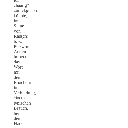
für
„haarig“
zurückgehen
könnte,
im
Sinne
von
Rau(ch)-
bzw.
Pelzware.
Andere
bringen
das
Wort
mit
dem
Räuchern
in
Verbindung,
einem
typischen
Brauch,
bei
dem
Haus