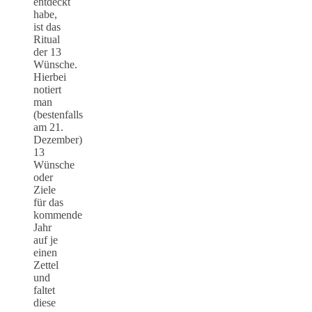
entdeckt
habe,
ist das
Ritual
der 13
Wünsche.
Hierbei
notiert
man
(bestenfalls
am 21.
Dezember)
13
Wünsche
oder
Ziele
für das
kommende
Jahr
auf je
einen
Zettel
und
faltet
diese