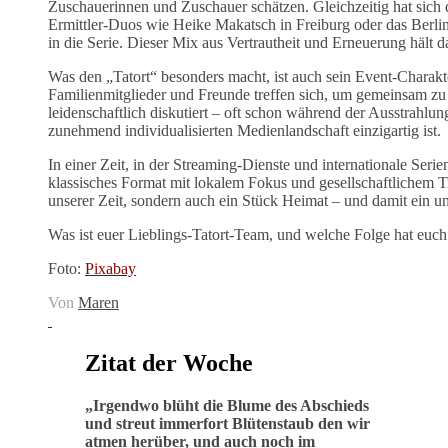
Zuschauerinnen und Zuschauer schätzen. Gleichzeitig hat sich 
Ermittler-Duos wie Heike Makatsch in Freiburg oder das Berl
in die Serie. Dieser Mix aus Vertrautheit und Erneuerung hält 
Was den „Tatort“ besonders macht, ist auch sein Event-Charakte
Familienmitglieder und Freunde treffen sich, um gemeinsam zu
leidenschaftlich diskutiert – oft schon während der Ausstrahlun
zunehmend individualisierten Medienlandschaft einzigartig ist.
In einer Zeit, in der Streaming-Dienste und internationale Seri
klassisches Format mit lokalem Fokus und gesellschaftlichem Ti
unserer Zeit, sondern auch ein Stück Heimat – und damit ein un
Was ist euer Lieblings-Tatort-Team, und welche Folge hat euch
Foto:
Pixabay
Von
Maren
Zitat der Woche
„
Irgendwo blüht die Blume des Abschieds
und streut immerfort Blütenstaub den wir
atmen herüber, und auch noch im