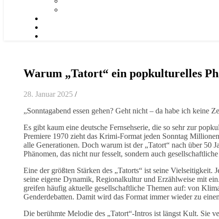
Warum „Tatort“ ein popkulturelles P
28. Januar 2025
/
„Sonntagabend essen gehen? Geht nicht – da habe ich keine Zeit
Es gibt kaum eine deutsche Fernsehserie, die so sehr zur popku
Premiere 1970 zieht das Krimi-Format jeden Sonntag Millione
alle Generationen. Doch warum ist der „Tatort“ nach über 50 
Phänomen, das nicht nur fesselt, sondern auch gesellschaftlich
Eine der größten Stärken des „Tatorts“ ist seine Vielseitigke
seine eigene Dynamik, Regionalkultur und Erzählweise mit ein.
greifen häufig aktuelle gesellschaftliche Themen auf: von Kli
Genderdebatten. Damit wird das Format immer wieder zu einem
Die berühmte Melodie des „Tatort“-Intros ist längst Kult. Sie v