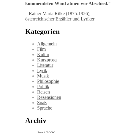
kommendsten Wind atmen wir Abschied
.“
– Rainer Maria Rilke (1875-1926),
österreichischer Erzähler und Lyriker
Kategorien
Allgemein
Film
Kultur
Kurzprosa
Literatur
Lyrik
Musik
Philosophie
Politik
Reisen
Rezensionen
Spaß
Sprache
Archiv