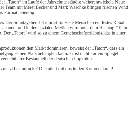
der „Tatort“ im Laufe der Jahrzehnte ständig weiterentwickelt. Neue
iner Team mit Meret Becker und Mark Waschke bringen frischen Wind
das Format lebendig.
r. Der Sonntagabend-Krimi ist für viele Menschen ein festes Ritual.
 schauen, und in den sozialen Medien wird unter dem Hashtag #Tatort
g. Der „Tatort“ wird so zu einem Gemeinschaftserlebnis, das in einer
enproduktionen den Markt dominieren, beweist der „Tatort“, dass ein
efgang seinen Platz behaupten kann. Er ist nicht nur ein Spiegel
verzichtbarer Bestandteil der deutschen Popkultur.
 zuletzt beeindruckt? Diskutiert mit uns in den Kommentaren!