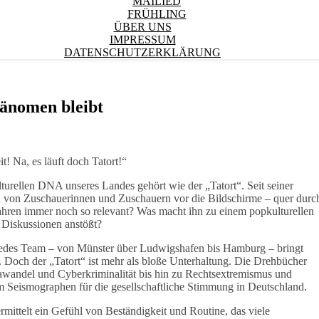
MAILIED
FRÜHLING
ÜBER UNS
IMPRESSUM
DATENSCHUTZERKLÄRUNG
hänomen bleibt
! Na, es läuft doch Tatort!“
lturellen DNA unseres Landes gehört wie der „Tatort“. Seit seiner
n von Zuschauerinnen und Zuschauern vor die Bildschirme – quer durc
Jahren immer noch so relevant? Was macht ihn zu einem popkulturellen
e Diskussionen anstößt?
it. Jedes Team – von Münster über Ludwigshafen bis Hamburg – bringt
 Doch der „Tatort“ ist mehr als bloße Unterhaltung. Die Drehbücher
mawandel und Cyberkriminalität bis hin zu Rechtsextremismus und
 Seismographen für die gesellschaftliche Stimmung in Deutschland.
ermittelt ein Gefühl von Beständigkeit und Routine, das viele