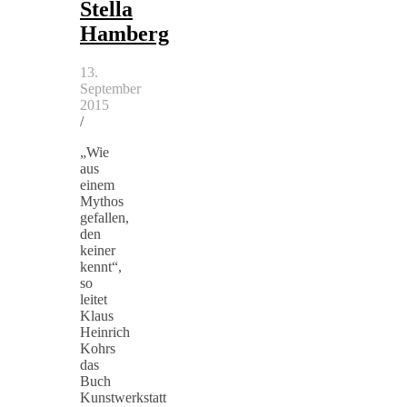
Stella
Hamberg
13.
September
2015
/
„Wie
aus
einem
Mythos
gefallen,
den
keiner
kennt“,
so
leitet
Klaus
Heinrich
Kohrs
das
Buch
Kunstwerkstatt