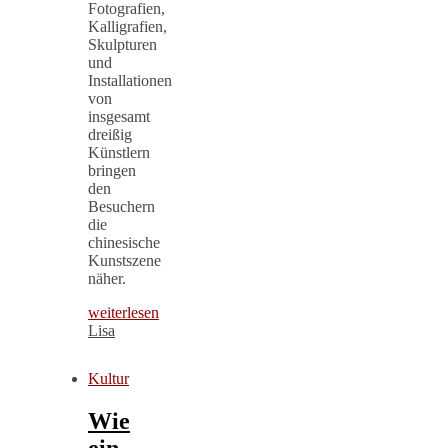
Fotografien,
Kalligrafien,
Skulpturen
und
Installationen
von
insgesamt
dreißig
Künstlern
bringen
den
Besuchern
die
chinesische
Kunstszene
näher.
weiterlesen
Lisa
Kultur
Wie
ein