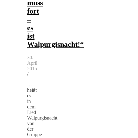
muss
fort
–
es
ist
Walpurgisnacht!“
30.
April
2015
/
…
heißt
es
in
dem
Lied
Walpurgisnacht
von
der
Gruppe