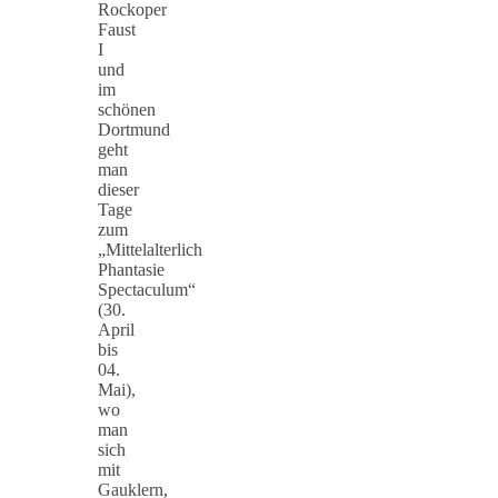
Rockoper
Faust
I
und
im
schönen
Dortmund
geht
man
dieser
Tage
zum
„Mittelalterlich
Phantasie
Spectaculum“
(30.
April
bis
04.
Mai),
wo
man
sich
mit
Gauklern,