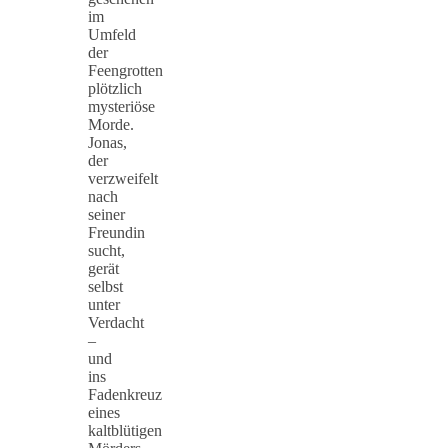
im
Umfeld
der
Feengrotten
plötzlich
mysteriöse
Morde.
Jonas,
der
verzweifelt
nach
seiner
Freundin
sucht,
gerät
selbst
unter
Verdacht
–
und
ins
Fadenkreuz
eines
kaltblütigen