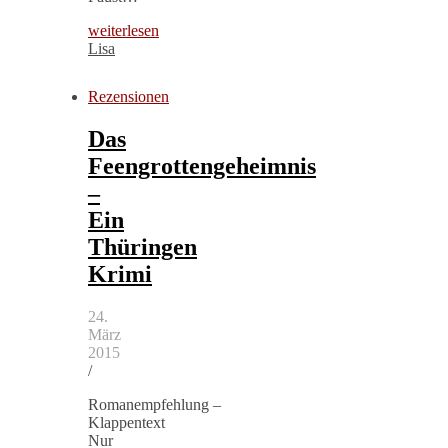
weiterlesen
Lisa
Rezensionen
Das
Feengrottengeheimnis
–
Ein
Thüringen
Krimi
24.
März
2015
/
Romanempfehlung –
Klappentext
Nur