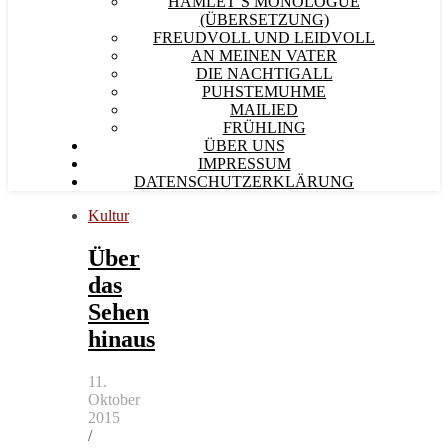
HAMLET´S MONOLOGUE
(ÜBERSETZUNG)
FREUDVOLL UND LEIDVOLL
AN MEINEN VATER
DIE NACHTIGALL
PUHSTEMUHME
MAILIED
FRÜHLING
ÜBER UNS
IMPRESSUM
DATENSCHUTZERKLÄRUNG
Kultur
Über
das
Sehen
hinaus
11.
Oktober
2015
/