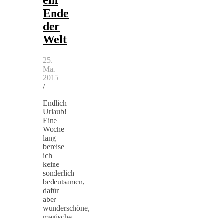
Ende
der
Welt
25.
Mai
2015
/
Endlich
Urlaub!
Eine
Woche
lang
bereise
ich
keine
sonderlich
bedeutsamen,
dafür
aber
wunderschöne,
magische