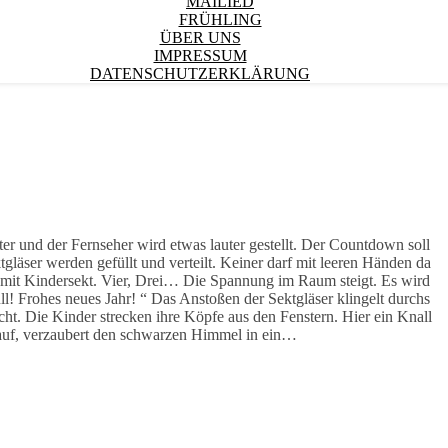
MAILIED
FRÜHLING
ÜBER UNS
IMPRESSUM
DATENSCHUTZERKLÄRUNG
r und der Fernseher wird etwas lauter gestellt. Der Countdown soll
äser werden gefüllt und verteilt. Keiner darf mit leeren Händen da
s mit Kindersekt. Vier, Drei… Die Spannung im Raum steigt. Es wird
ull! Frohes neues Jahr! “ Das Anstoßen der Sektgläser klingelt durchs
t. Die Kinder strecken ihre Köpfe aus den Fenstern. Hier ein Knall
 auf, verzaubert den schwarzen Himmel in ein…