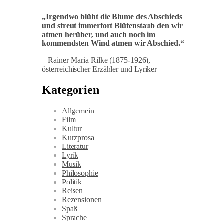
„
Irgendwo blüht die Blume des Abschieds
und streut immerfort Blütenstaub den wir
atmen herüber, und auch noch im
kommendsten Wind atmen wir Abschied
.“
– Rainer Maria Rilke (1875-1926),
österreichischer Erzähler und Lyriker
Kategorien
Allgemein
Film
Kultur
Kurzprosa
Literatur
Lyrik
Musik
Philosophie
Politik
Reisen
Rezensionen
Spaß
Sprache