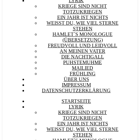
LYRIK
KRIEGE SIND NICHT
TOTZUKRIEGEN
EIN JAHR IST NICHTS
WEISST DU, WIE VIEL STERNE S
TEHEN
HAMLET´S MONOLOGUE
(ÜBERSETZUNG)
FREUDVOLL UND LEIDVOLL
AN MEINEN VATER
DIE NACHTIGALL
PUHSTEMUHME
MAILIED
FRÜHLING
ÜBER UNS
IMPRESSUM
DATENSCHUTZERKLÄRUNG
STARTSEITE
LYRIK
KRIEGE SIND NICHT
TOTZUKRIEGEN
EIN JAHR IST NICHTS
WEISST DU, WIE VIEL STERNE S
TEHEN