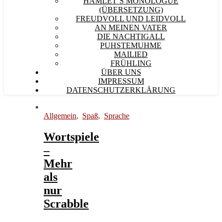
HAMLET´S MONOLOGUE
(ÜBERSETZUNG)
FREUDVOLL UND LEIDVOLL
AN MEINEN VATER
DIE NACHTIGALL
PUHSTEMUHME
MAILIED
FRÜHLING
ÜBER UNS
IMPRESSUM
DATENSCHUTZERKLÄRUNG
Allgemein
,
Spaß
,
Sprache
Wortspiele
–
Mehr
als
nur
Scrabble