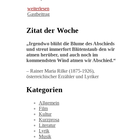
weiterlesen
Gastbeitrag
Zitat der Woche
„
Irgendwo blüht die Blume des Abschieds
und streut immerfort Blütenstaub den wir
atmen herüber, und auch noch im
kommendsten Wind atmen wir Abschied
.“
– Rainer Maria Rilke (1875-1926),
österreichischer Erzähler und Lyriker
Kategorien
Allgemein
Film
Kultur
Kurzprosa
Literatur
Lyrik
Musik