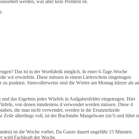
aussortiert werden, was aber kein Problem ist.
t
eugen? Das ist in der Wortfabrik möglich. In einer 6-Tage-Woche
 die wir erwürfeln. Diese müssen in einem Lieferschein eingetragen
 zu punkten. Sinnvollerweise sind die Wörter am Montag kürzer als a
lt und das Ergebnis jedes Würfels in Aufgabenfelder eingetragen. Hier
Würfeln, von denen mindestens 4 verwendet werden müssen. Diese 4
taben, die man nicht verwendet, werden in die Ersatzteilzeile
 Zeile allerdings voll, ist der Buchstabe Mangelware (sic!) und führt z
unden) ist die Woche vorbei. Da Ganze dauert ungefähr 15 Minuten.
 wird Fachkraft der Woche.