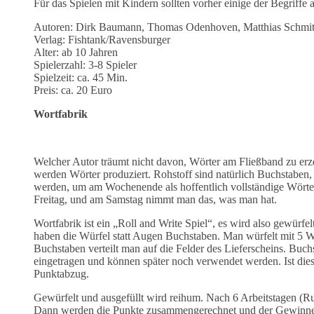
Für das Spielen mit Kindern sollten vorher einige der Begriffe 
Autoren: Dirk Baumann, Thomas Odenhoven, Matthias Schmit
Verlag: Fishtank/Ravensburger
Alter: ab 10 Jahren
Spielerzahl: 3-8 Spieler
Spielzeit: ca. 45 Min.
Preis: ca. 20 Euro
Wortfabrik
Welcher Autor träumt nicht davon, Wörter am Fließband zu erz
werden Wörter produziert. Rohstoff sind natürlich Buchstaben,
werden, um am Wochenende als hoffentlich vollständige Wörter
Freitag, und am Samstag nimmt man das, was man hat.
Wortfabrik ist ein „Roll and Write Spiel“, es wird also gewürfe
haben die Würfel statt Augen Buchstaben. Man würfelt mit 5 
Buchstaben verteilt man auf die Felder des Lieferscheins. Buchs
eingetragen und können später noch verwendet werden. Ist diese
Punktabzug.
Gewürfelt und ausgefüllt wird reihum. Nach 6 Arbeitstagen (R
Dann werden die Punkte zusammengerechnet und der Gewinner