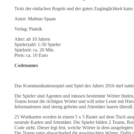
Trotz der einfachen Regeln und der guten Zugänglichkeit kann 
Autor: Mathias Spaan
Verlag: Piatnik
Alter: ab 10 Jahren
Spielerzahl: 1-50 Spieler
Spielzeit: ca. 20 Min.
Preis: ca. 10 Euro
Codenames
Das Kommunikationsspiel und Spiel des Jahres 2016 darf natürl
Die Spieler sind Agenten und müssen bestimmte Wörter finden
Teams kennt die richtigen Wörter und will seine Leute mit Hinw
Informationen sind streng geheim und Attentäter lauern überall.
25 Wortkarten werden in einem 5 x 5 Raster auf dem Tisch au
neutrale Karten und Attentäter. Die Spieler bilden 2 Teams, R
Code zieht. Dieser legt fest, welche Wörter in dem ausgeleg
Die Teams raten abwechselnd die gewünschten Wörter. Dafür n