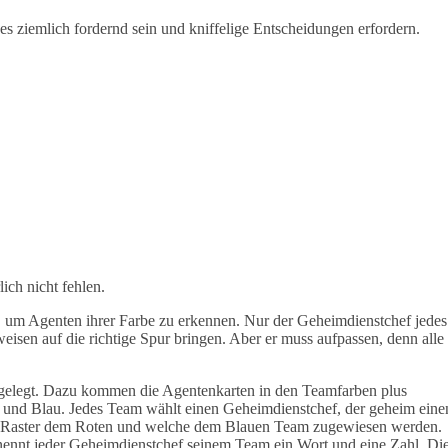
es ziemlich fordernd sein und kniffelige Entscheidungen erfordern.
ich nicht fehlen.
, um Agenten ihrer Farbe zu erkennen. Nur der Geheimdienstchef jedes
eisen auf die richtige Spur bringen. Aber er muss aufpassen, denn alle
sgelegt. Dazu kommen die Agentenkarten in den Teamfarben plus
ot und Blau. Jedes Team wählt einen Geheimdienstchef, der geheim eine
ten Raster dem Roten und welche dem Blauen Team zugewiesen werden.
ennt jeder Geheimdienstchef seinem Team ein Wort und eine Zahl. Di