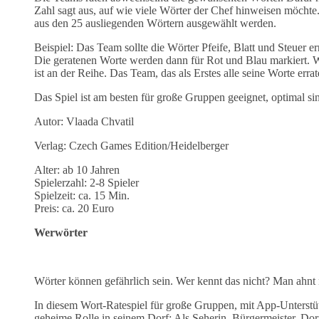
Zahl sagt aus, auf wie viele Wörter der Chef hinweisen möchte.
aus den 25 ausliegenden Wörtern ausgewählt werden.
Beispiel: Das Team sollte die Wörter Pfeife, Blatt und Steuer
Die geratenen Worte werden dann für Rot und Blau markiert. W
ist an der Reihe. Das Team, das als Erstes alle seine Worte erra
Das Spiel ist am besten für große Gruppen geeignet, optimal sin
Autor: Vlaada Chvatil
Verlag: Czech Games Edition/Heidelberger
Alter: ab 10 Jahren
Spielerzahl: 2-8 Spieler
Spielzeit: ca. 15 Min.
Preis: ca. 20 Euro
Werwörter
Wörter können gefährlich sein. Wer kennt das nicht? Man ahnt n
In diesem Wort-Ratespiel für große Gruppen, mit App-Unterstütz
geheime Rolle in seinem Dorf: Als Seherin, Bürgermeister, D