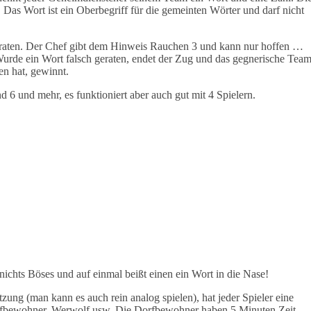
 Das Wort ist ein Oberbegriff für die gemeinten Wörter und darf nicht
 erraten. Der Chef gibt dem Hinweis Rauchen 3 und kann nur hoffen …
urde ein Wort falsch geraten, endet der Zug und das gegnerische Tea
ten hat, gewinnt.
d 6 und mehr, es funktioniert aber auch gut mit 4 Spielern.
ichts Böses und auf einmal beißt einen ein Wort in die Nase!
ung (man kann es auch rein analog spielen), hat jeder Spieler eine
orfbewohner, Werwolf usw. Die Dorfbewohner haben 5 Minuten Zeit,