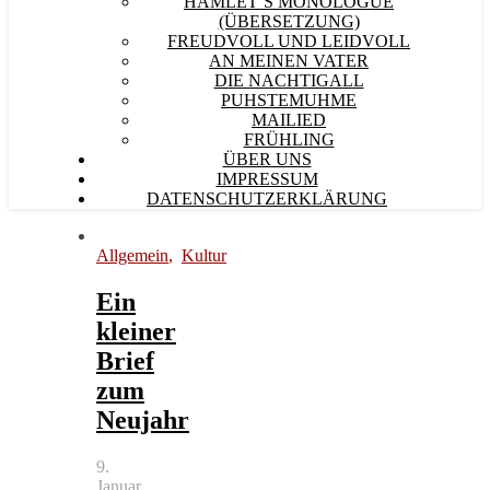
HAMLET´S MONOLOGUE
(ÜBERSETZUNG)
FREUDVOLL UND LEIDVOLL
AN MEINEN VATER
DIE NACHTIGALL
PUHSTEMUHME
MAILIED
FRÜHLING
ÜBER UNS
IMPRESSUM
DATENSCHUTZERKLÄRUNG
Allgemein
,
Kultur
Ein
kleiner
Brief
zum
Neujahr
9.
Januar