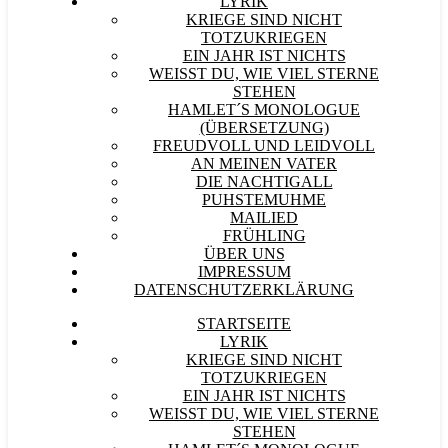
LYRIK
KRIEGE SIND NICHT
TOTZUKRIEGEN
EIN JAHR IST NICHTS
WEISST DU, WIE VIEL STERNE S
TEHEN
HAMLET´S MONOLOGUE
(ÜBERSETZUNG)
FREUDVOLL UND LEIDVOLL
AN MEINEN VATER
DIE NACHTIGALL
PUHSTEMUHME
MAILIED
FRÜHLING
ÜBER UNS
IMPRESSUM
DATENSCHUTZERKLÄRUNG
STARTSEITE
LYRIK
KRIEGE SIND NICHT
TOTZUKRIEGEN
EIN JAHR IST NICHTS
WEISST DU, WIE VIEL STERNE S
TEHEN