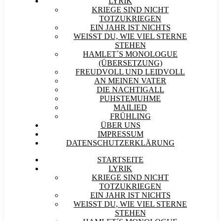
LYRIK
KRIEGE SIND NICHT
TOTZUKRIEGEN
EIN JAHR IST NICHTS
WEISST DU, WIE VIEL STERNE S
TEHEN
HAMLET´S MONOLOGUE
(ÜBERSETZUNG)
FREUDVOLL UND LEIDVOLL
AN MEINEN VATER
DIE NACHTIGALL
PUHSTEMUHME
MAILIED
FRÜHLING
ÜBER UNS
IMPRESSUM
DATENSCHUTZERKLÄRUNG
STARTSEITE
LYRIK
KRIEGE SIND NICHT
TOTZUKRIEGEN
EIN JAHR IST NICHTS
WEISST DU, WIE VIEL STERNE S
TEHEN