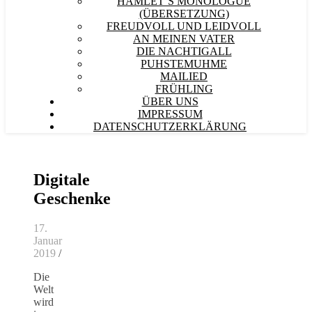
HAMLET´S MONOLOGUE
(ÜBERSETZUNG)
FREUDVOLL UND LEIDVOLL
AN MEINEN VATER
DIE NACHTIGALL
PUHSTEMUHME
MAILIED
FRÜHLING
ÜBER UNS
IMPRESSUM
DATENSCHUTZERKLÄRUNG
Digitale
Geschenke
17.
Januar
2019
/
Die
Welt
wird