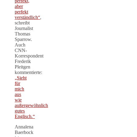
perfekt,
aber
perfekt
verständlich“
,
schreibt
Journalist
Thomas
Sparrow.
Auch
CNN-
Korrespondent
Frederik
Pleitgen
kommentierte:
„Sieht
für
mich
aus
wie
außergewöhnlich
gutes
Englisch.“
Annalena
Baerbock