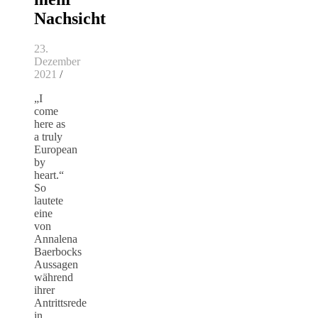
Nachsicht
23.
Dezember
2021
/
„I
come
here as
a truly
European
by
heart.“
So
lautete
eine
von
Annalena
Baerbocks
Aussagen
während
ihrer
Antrittsrede
in