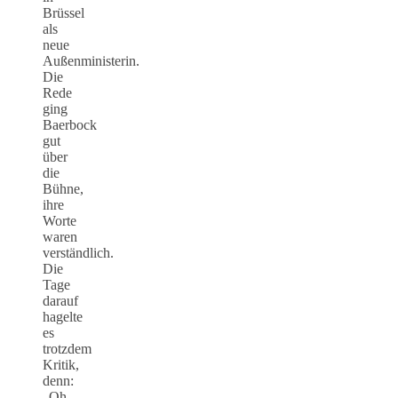
Brüssel
als
neue
Außenministerin.
Die
Rede
ging
Baerbock
gut
über
die
Bühne,
ihre
Worte
waren
verständlich.
Die
Tage
darauf
hagelte
es
trotzdem
Kritik,
denn:
„Oh