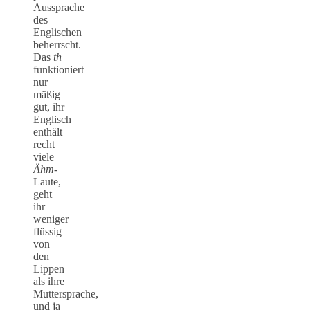
Aussprache
des
Englischen
beherrscht.
Das
th
funktioniert
nur
mäßig
gut, ihr
Englisch
enthält
recht
viele
Ähm
-
Laute,
geht
ihr
weniger
flüssig
von
den
Lippen
als ihre
Muttersprache,
und ja