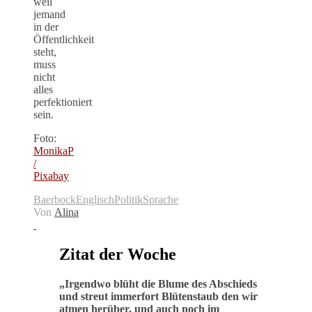
weil
jemand
in der
Öffentlichkeit
steht,
muss
nicht
alles
perfektioniert
sein.
Foto:
MonikaP
/
Pixabay
Baerbock
Englisch
Politik
Sprache
Von
Alina
Zitat der Woche
„
Irgendwo blüht die Blume des Abschieds
und streut immerfort Blütenstaub den wir
atmen herüber, und auch noch im