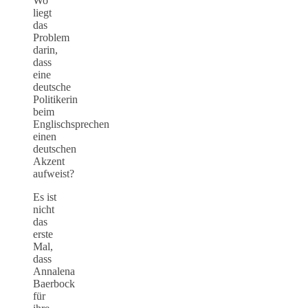
Wo
liegt
das
Problem
darin,
dass
eine
deutsche
Politikerin
beim
Englischsprechen
einen
deutschen
Akzent
aufweist?
Es ist
nicht
das
erste
Mal,
dass
Annalena
Baerbock
für