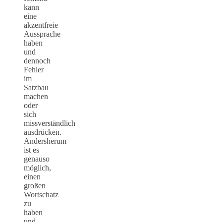
kann
eine
akzentfreie
Aussprache
haben
und
dennoch
Fehler
im
Satzbau
machen
oder
sich
missverständlich
ausdrücken.
Andersherum
ist es
genauso
möglich,
einen
großen
Wortschatz
zu
haben
und