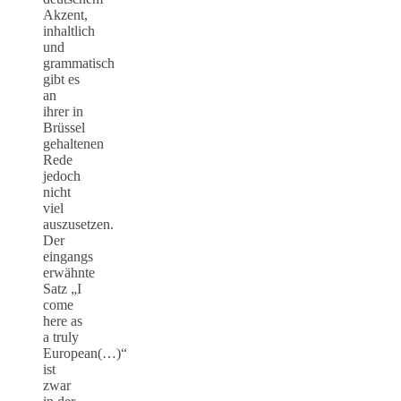
Akzent,
inhaltlich
und
grammatisch
gibt es
an
ihrer in
Brüssel
gehaltenen
Rede
jedoch
nicht
viel
auszusetzen.
Der
eingangs
erwähnte
Satz „I
come
here as
a truly
European(…)“
ist
zwar