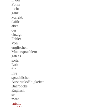
in der
Form
nicht
ganz
korrekt,
dafür
aber
der
einzige
Fehler.
Von
englischen
Muttersprachlern
gab es
sogar
Lob
für
ihre
sprachlichen
Ausdrucksfähigkeiten.
Baerbocks
Englisch
sei
zwar
„nicht