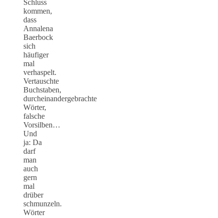
Schluss
kommen,
dass
Annalena
Baerbock
sich
häufiger
mal
verhaspelt.
Vertauschte
Buchstaben,
durcheinandergebrachte
Wörter,
falsche
Vorsilben…
Und
ja: Da
darf
man
auch
gern
mal
drüber
schmunzeln.
Wörter