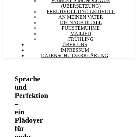
HAMLET´S MONOLOGUE
(ÜBERSETZUNG)
FREUDVOLL UND LEIDVOLL
AN MEINEN VATER
DIE NACHTIGALL
PUHSTEMUHME
MAILIED
FRÜHLING
ÜBER UNS
IMPRESSUM
DATENSCHUTZERKLÄRUNG
Sprache
und
Perfektion
–
ein
Plädoyer
für
mehr