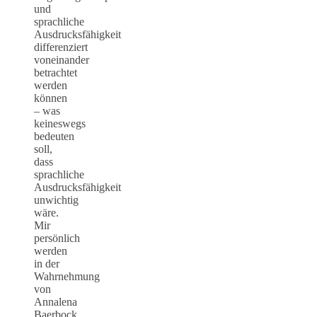
und
sprachliche
Ausdrucksfähigkeit
differenziert
voneinander
betrachtet
werden
können
– was
keineswegs
bedeuten
soll,
dass
sprachliche
Ausdrucksfähigkeit
unwichtig
wäre.
Mir
persönlich
werden
in der
Wahrnehmung
von
Annalena
Baerbock