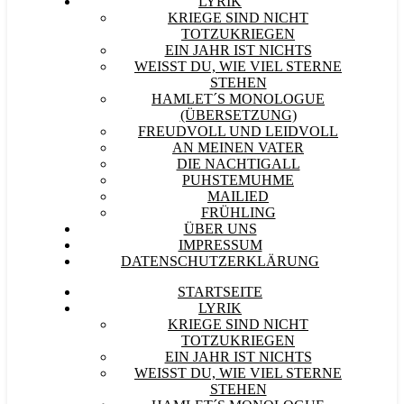
LYRIK
KRIEGE SIND NICHT
TOTZUKRIEGEN
EIN JAHR IST NICHTS
WEISST DU, WIE VIEL STERNE S
TEHEN
HAMLET´S MONOLOGUE
(ÜBERSETZUNG)
FREUDVOLL UND LEIDVOLL
AN MEINEN VATER
DIE NACHTIGALL
PUHSTEMUHME
MAILIED
FRÜHLING
ÜBER UNS
IMPRESSUM
DATENSCHUTZERKLÄRUNG
STARTSEITE
LYRIK
KRIEGE SIND NICHT
TOTZUKRIEGEN
EIN JAHR IST NICHTS
WEISST DU, WIE VIEL STERNE S
TEHEN