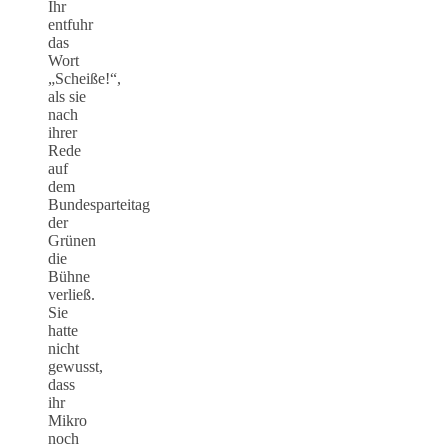
Ihr
entfuhr
das
Wort
„Scheiße!“,
als sie
nach
ihrer
Rede
auf
dem
Bundesparteitag
der
Grünen
die
Bühne
verließ.
Sie
hatte
nicht
gewusst,
dass
ihr
Mikro
noch