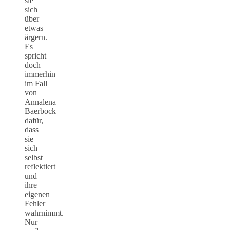
sie
sich
über
etwas
ärgern.
Es
spricht
doch
immerhin
im Fall
von
Annalena
Baerbock
dafür,
dass
sie
sich
selbst
reflektiert
und
ihre
eigenen
Fehler
wahrnimmt.
Nur