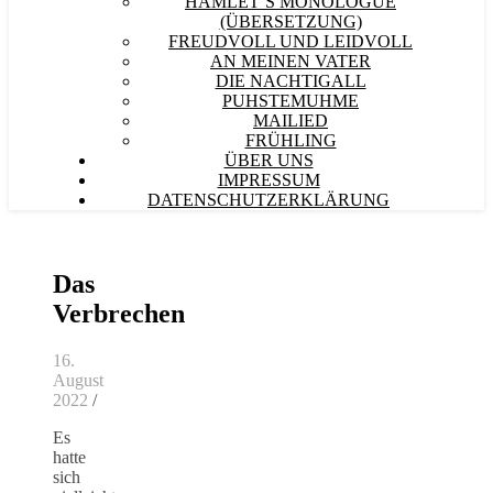
HAMLET´S MONOLOGUE
(ÜBERSETZUNG)
FREUDVOLL UND LEIDVOLL
AN MEINEN VATER
DIE NACHTIGALL
PUHSTEMUHME
MAILIED
FRÜHLING
ÜBER UNS
IMPRESSUM
DATENSCHUTZERKLÄRUNG
Das
Verbrechen
16.
August
2022
/
Es
hatte
sich