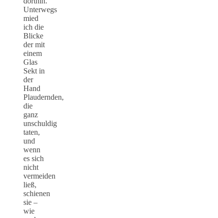
dorthin.
Unterwegs
mied
ich die
Blicke
der mit
einem
Glas
Sekt in
der
Hand
Plaudernden,
die
ganz
unschuldig
taten,
und
wenn
es sich
nicht
vermeiden
ließ,
schienen
sie –
wie