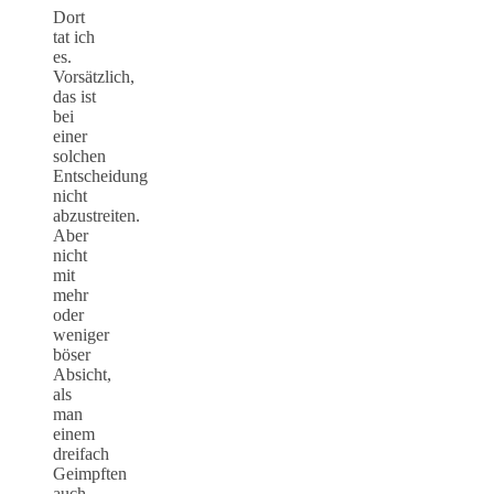
Dort
tat ich
es.
Vorsätzlich,
das ist
bei
einer
solchen
Entscheidung
nicht
abzustreiten.
Aber
nicht
mit
mehr
oder
weniger
böser
Absicht,
als
man
einem
dreifach
Geimpften
auch