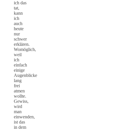
ich das
tat,
kann
ich
auch
heute
nur
schwer
erklären.
Womöglich,
weil
ich
einfach
einige
Augenblicke
lang
frei
atmen
wollte.
Gewiss,
wird
man
einwenden,
ist das
in dem