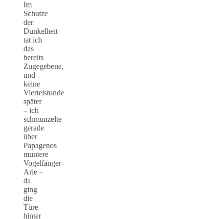
Im
Schutze
der
Dunkelheit
tat ich
das
bereits
Zugegebene,
und
keine
Viertelstunde
später
– ich
schmunzelte
gerade
über
Papagenos
muntere
Vogelfänger-
Arie –
da
ging
die
Türe
hinter