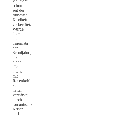
vielleicht
schon
seit der
frühesten
Kindheit
vorbereitet.
Wurde
über
die
Traumata
der
Schuljahre,
die
nicht
alle
etwas
mit
Rosenkohl
zu tun
hatten,
verstärkt;
durch
romantische
Krisen
und