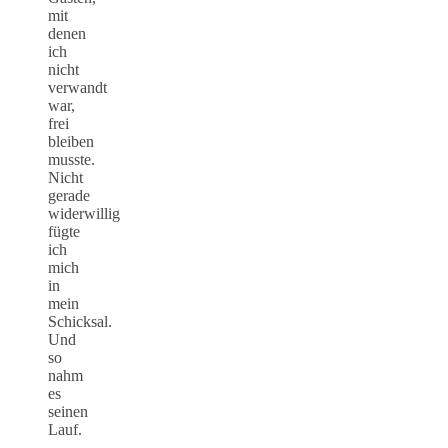
mit
denen
ich
nicht
verwandt
war,
frei
bleiben
musste.
Nicht
gerade
widerwillig
fügte
ich
mich
in
mein
Schicksal.
Und
so
nahm
es
seinen
Lauf.