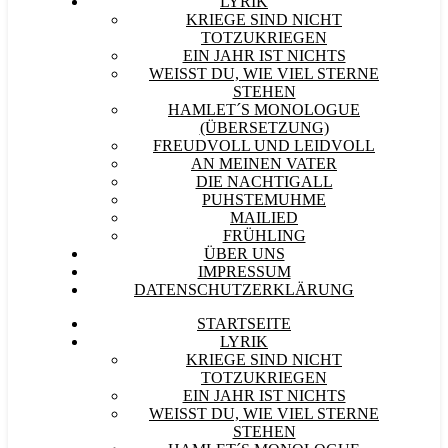
LYRIK
KRIEGE SIND NICHT
TOTZUKRIEGEN
EIN JAHR IST NICHTS
WEISST DU, WIE VIEL STERNE S
TEHEN
HAMLET´S MONOLOGUE
(ÜBERSETZUNG)
FREUDVOLL UND LEIDVOLL
AN MEINEN VATER
DIE NACHTIGALL
PUHSTEMUHME
MAILIED
FRÜHLING
ÜBER UNS
IMPRESSUM
DATENSCHUTZERKLÄRUNG
STARTSEITE
LYRIK
KRIEGE SIND NICHT
TOTZUKRIEGEN
EIN JAHR IST NICHTS
WEISST DU, WIE VIEL STERNE S
TEHEN