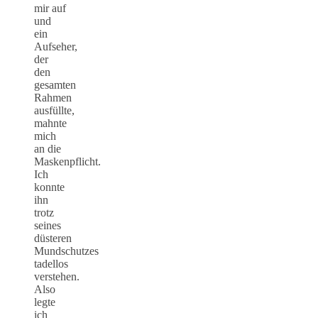
mir auf
und
ein
Aufseher,
der
den
gesamten
Rahmen
ausfüllte,
mahnte
mich
an die
Maskenpflicht.
Ich
konnte
ihn
trotz
seines
düsteren
Mundschutzes
tadellos
verstehen.
Also
legte
ich