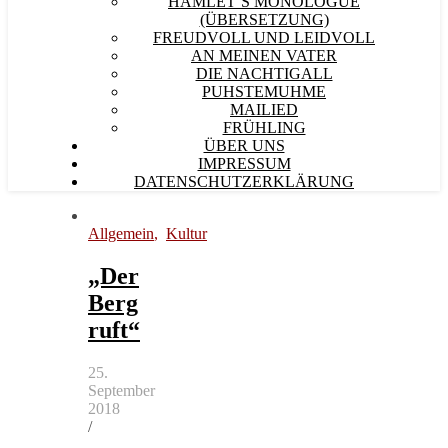
HAMLET´S MONOLOGUE
(ÜBERSETZUNG)
FREUDVOLL UND LEIDVOLL
AN MEINEN VATER
DIE NACHTIGALL
PUHSTEMUHME
MAILIED
FRÜHLING
ÜBER UNS
IMPRESSUM
DATENSCHUTZERKLÄRUNG
Allgemein
,
Kultur
„Der
Berg
ruft“
25.
September
2018
/