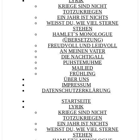
LYRIK
KRIEGE SIND NICHT
TOTZUKRIEGEN
EIN JAHR IST NICHTS
WEISST DU, WIE VIEL STERNE S
TEHEN
HAMLET´S MONOLOGUE
(ÜBERSETZUNG)
FREUDVOLL UND LEIDVOLL
AN MEINEN VATER
DIE NACHTIGALL
PUHSTEMUHME
MAILIED
FRÜHLING
ÜBER UNS
IMPRESSUM
DATENSCHUTZERKLÄRUNG
STARTSEITE
LYRIK
KRIEGE SIND NICHT
TOTZUKRIEGEN
EIN JAHR IST NICHTS
WEISST DU, WIE VIEL STERNE S
TEHEN