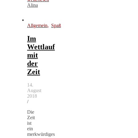
Alina
Allgemein
,
Spaß
Im
Wettlauf
mit
der
Zeit
14.
August
2018
/
Die
Zeit
ist
ein
merkwürdiges