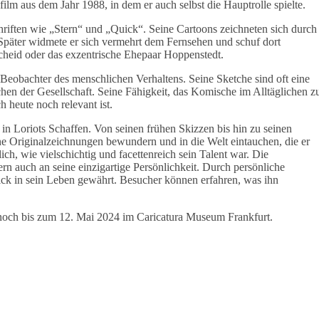
ilm aus dem Jahr 1988, in dem er auch selbst die Hauptrolle spielte.
chriften wie „Stern“ und „Quick“. Seine Cartoons zeichneten sich durch
Später widmete er sich vermehrt dem Fernsehen und schuf dort
cheid oder das exzentrische Ehepaar Hoppenstedt.
 Beobachter des menschlichen Verhaltens. Seine Sketche sind oft eine
en der Gesellschaft. Seine Fähigkeit, das Komische im Alltäglichen z
 heute noch relevant ist.
 in Loriots Schaffen. Von seinen frühen Skizzen bis hin zu seinen
ine Originalzeichnungen bewundern und in die Welt eintauchen, die er
ch, wie vielschichtig und facettenreich sein Talent war. Die
n auch an seine einzigartige Persönlichkeit. Durch persönliche
ick in sein Leben gewährt. Besucher können erfahren, was ihn
 noch bis zum 12. Mai 2024 im Caricatura Museum Frankfurt.