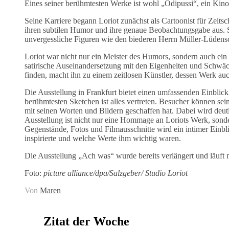
Eines seiner berühmtesten Werke ist wohl „Ödipussi“, ein Kinof
Seine Karriere begann Loriot zunächst als Cartoonist für Zeits
ihren subtilen Humor und ihre genaue Beobachtungsgabe aus. 
unvergessliche Figuren wie den biederen Herrn Müller-Lüdens
Loriot war nicht nur ein Meister des Humors, sondern auch ein
satirische Auseinandersetzung mit den Eigenheiten und Schwäch
finden, macht ihn zu einem zeitlosen Künstler, dessen Werk auch
Die Ausstellung in Frankfurt bietet einen umfassenden Einblick
berühmtesten Sketchen ist alles vertreten. Besucher können se
mit seinen Worten und Bildern geschaffen hat. Dabei wird deutli
Ausstellung ist nicht nur eine Hommage an Loriots Werk, sonder
Gegenstände, Fotos und Filmausschnitte wird ein intimer Einbl
inspirierte und welche Werte ihm wichtig waren.
Die Ausstellung „Ach was“ wurde bereits verlängert und läuft
Foto:
picture alliance/dpa/Salzgeber/ Studio Loriot
Von
Maren
Zitat der Woche