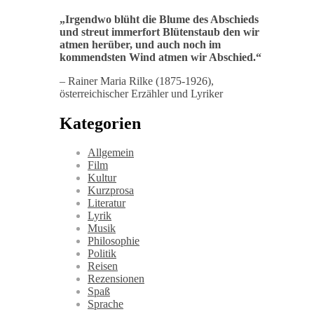
„
Irgendwo blüht die Blume des Abschieds
und streut immerfort Blütenstaub den wir
atmen herüber, und auch noch im
kommendsten Wind atmen wir Abschied
.“
– Rainer Maria Rilke (1875-1926),
österreichischer Erzähler und Lyriker
Kategorien
Allgemein
Film
Kultur
Kurzprosa
Literatur
Lyrik
Musik
Philosophie
Politik
Reisen
Rezensionen
Spaß
Sprache