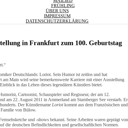
MAILIED
FRÜHLING
ÜBER UNS
IMPRESSUM
DATENSCHUTZERKLÄRUNG
tellung in Frankfurt zum 100. Geburtstag
zt.“
omiker Deutschlands: Loriot. Sein Humor ist zeitlos und hat
 am Main wird seine bemerkenswerte Karriere mit einer Ausstellung
Einblick in das Leben dieses legendären Künstlers bietet.
umorist, Cartoonist, Schauspieler und Regisseur, der am 12.
d am 22. August 2011 in Ammerland am Starnberger See verstarb. Er
hrhunderts. Der Künstlername
Loriot
kommt aus dem Französischen und
er Familie von Bülow.
 Fernsehsketche und -shows bekannt. Seine Arbeiten waren geprägt von
auf die deutschen Befindlichkeiten und gesellschaftlichen Normen.