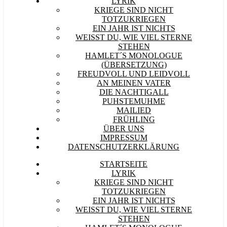
LYRIK
KRIEGE SIND NICHT
TOTZUKRIEGEN
EIN JAHR IST NICHTS
WEISST DU, WIE VIEL STERNE S
TEHEN
HAMLET´S MONOLOGUE
(ÜBERSETZUNG)
FREUDVOLL UND LEIDVOLL
AN MEINEN VATER
DIE NACHTIGALL
PUHSTEMUHME
MAILIED
FRÜHLING
ÜBER UNS
IMPRESSUM
DATENSCHUTZERKLÄRUNG
STARTSEITE
LYRIK
KRIEGE SIND NICHT
TOTZUKRIEGEN
EIN JAHR IST NICHTS
WEISST DU, WIE VIEL STERNE S
TEHEN