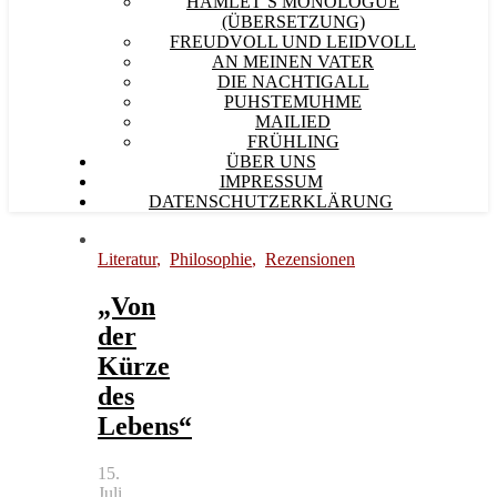
HAMLET´S MONOLOGUE
(ÜBERSETZUNG)
FREUDVOLL UND LEIDVOLL
AN MEINEN VATER
DIE NACHTIGALL
PUHSTEMUHME
MAILIED
FRÜHLING
ÜBER UNS
IMPRESSUM
DATENSCHUTZERKLÄRUNG
Literatur
,
Philosophie
,
Rezensionen
„Von
der
Kürze
des
Lebens“
15.
Juli