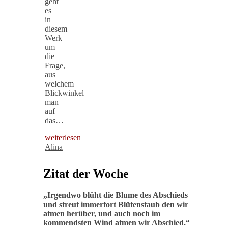
geht
es
in
diesem
Werk
um
die
Frage,
aus
welchem
Blickwinkel
man
auf
das…
weiterlesen
Alina
Zitat der Woche
„
Irgendwo blüht die Blume des Abschieds
und streut immerfort Blütenstaub den wir
atmen herüber, und auch noch im
kommendsten Wind atmen wir Abschied
.“