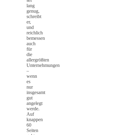
sei
lang
genug,
schreibt
er,
und
reichlich
bemessen
auch
für
die
allergrößten
Unternehmungen
–
wenn
es
nur
insgesamt
gut
angelegt
werde.
Auf
knappen
60
Seiten