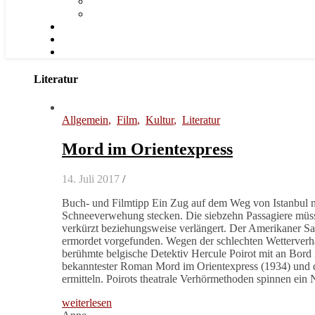
Literatur
Allgemein
,
Film
,
Kultur
,
Literatur
Mord im Orientexpress
14. Juli 2017
/
Buch- und Filmtipp Ein Zug auf dem Weg von Istanbul n
Schneeverwehung stecken. Die siebzehn Passagiere müsse
verkürzt beziehungsweise verlängert. Der Amerikaner Sa
ermordet vorgefunden. Wegen der schlechten Wetterverhäl
berühmte belgische Detektiv Hercule Poirot mit an Bord 
bekanntester Roman Mord im Orientexpress (1934) und d
ermitteln. Poirots theatrale Verhörmethoden spinnen ei
weiterlesen