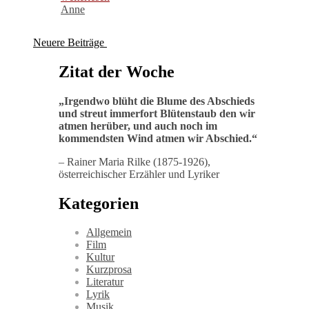
Anne
Neuere Beiträge
Zitat der Woche
„
Irgendwo blüht die Blume des Abschieds
und streut immerfort Blütenstaub den wir
atmen herüber, und auch noch im
kommendsten Wind atmen wir Abschied
.“
– Rainer Maria Rilke (1875-1926),
österreichischer Erzähler und Lyriker
Kategorien
Allgemein
Film
Kultur
Kurzprosa
Literatur
Lyrik
Musik