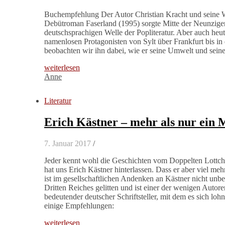
Buchempfehlung Der Autor Christian Kracht und seine Werk
Debütroman Faserland (1995) sorgte Mitte der Neunziger f
deutschsprachigen Welle der Popliteratur. Aber auch heut
namenlosen Protagonisten von Sylt über Frankfurt bis i
beobachten wir ihn dabei, wie er seine Umwelt und sein
weiterlesen
Anne
Literatur
Erich Kästner – mehr als nur ein
7. Januar 2017
/
Jeder kennt wohl die Geschichten vom Doppelten Lottch
hat uns Erich Kästner hinterlassen. Dass er aber viel me
ist im gesellschaftlichen Andenken an Kästner nicht unbed
Dritten Reiches gelitten und ist einer der wenigen Autor
bedeutender deutscher Schriftsteller, mit dem es sich lo
einige Empfehlungen:
weiterlesen