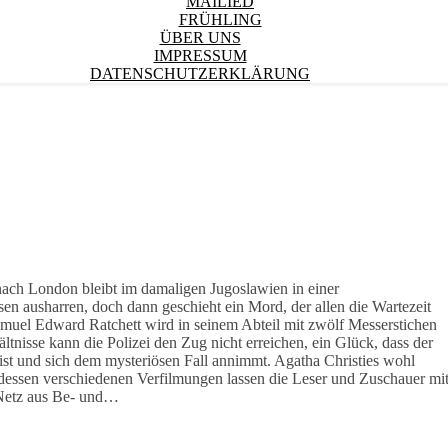
MAILIED
FRÜHLING
ÜBER UNS
IMPRESSUM
DATENSCHUTZERKLÄRUNG
ach London bleibt im damaligen Jugoslawien in einer
n ausharren, doch dann geschieht ein Mord, der allen die Wartezeit
muel Edward Ratchett wird in seinem Abteil mit zwölf Messerstichen
tnisse kann die Polizei den Zug nicht erreichen, ein Glück, dass der
ist und sich dem mysteriösen Fall annimmt. Agatha Christies wohl
essen verschiedenen Verfilmungen lassen die Leser und Zuschauer mi
n Netz aus Be- und…