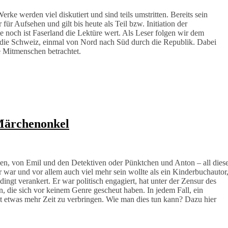
e werden viel diskutiert und sind teils umstritten. Bereits sein
ür Aufsehen und gilt bis heute als Teil bzw. Initiation der
e noch ist Faserland die Lektüre wert. Als Leser folgen wir dem
n die Schweiz, einmal von Nord nach Süd durch die Republik. Dabei
e Mitmenschen betrachtet.
 Märchenonkel
en, von Emil und den Detektiven oder Pünktchen und Anton – all dies
hr war und vor allem auch viel mehr sein wollte als ein Kinderbuchautor
ingt verankert. Er war politisch engagiert, hat unter der Zensur des
en, die sich vor keinem Genre gescheut haben. In jedem Fall, ein
hnt etwas mehr Zeit zu verbringen. Wie man dies tun kann? Dazu hier