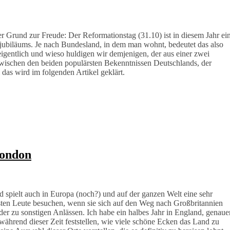
er Grund zur Freude: Der Reformationstag (31.10) ist in diesem Jahr ei
rjubiläums. Je nach Bundesland, in dem man wohnt, bedeutet das also
eigentlich und wieso huldigen wir demjenigen, der aus einer zwei
wischen den beiden populärsten Bekenntnissen Deutschlands, der
 das wird im folgenden Artikel geklärt.
London
d spielt auch in Europa (noch?) und auf der ganzen Welt eine sehr
eisten Leute besuchen, wenn sie sich auf den Weg nach Großbritannien
oder zu sonstigen Anlässen. Ich habe ein halbes Jahr in England, genaue
während dieser Zeit feststellen, wie viele schöne Ecken das Land zu