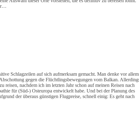
ne Auswahl dieser Orte vorstellen, die es definitiv zu bereisen lohnt.
für…
ositive Schlagzeilen auf sich aufmerksam gemacht. Man denke vor allem
r Abschottung gegen die Flüchtlingsbewegungen vom Balkan. Allerding
 zu reisen, nachdem ich im letzten Jahr schon auf meinen Reisen nach
thie für (Süd-) Osteuropa entwickelt habe. Und bei der Planung des
fgrund der überaus günstigen Flugpreise, schnell einig: Es geht nach