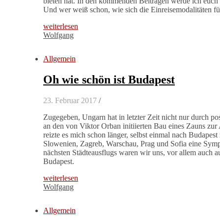
bieten hat. In den kommenden Beiträgen werde ich euch ei
Und wer weiß schon, wie sich die Einreisemodalitäten 
weiterlesen
Wolfgang
Allgemein
Oh wie schön ist Budapest
23. Februar 2017
/
Zugegeben, Ungarn hat in letzter Zeit nicht nur durch p
an den von Viktor Orban initiierten Bau eines Zauns zu
reizte es mich schon länger, selbst einmal nach Budapest
Slowenien, Zagreb, Warschau, Prag und Sofia eine Sympa
nächsten Städteausflugs waren wir uns, vor allem auch au
Budapest.
weiterlesen
Wolfgang
Allgemein