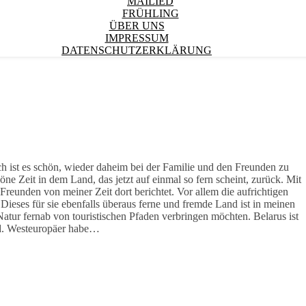
MAILIED
FRÜHLING
ÜBER UNS
IMPRESSUM
DATENSCHUTZERKLÄRUNG
ch ist es schön, wieder daheim bei der Familie und den Freunden zu
e Zeit in dem Land, das jetzt auf einmal so fern scheint, zurück. Mit
reunden von meiner Zeit dort berichtet. Vor allem die aufrichtigen
ieses für sie ebenfalls überaus ferne und fremde Land ist in meinen
tur fernab von touristischen Pfaden verbringen möchten. Belarus ist
and. Westeuropäer habe…