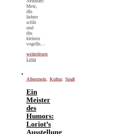
Neidhart:
Meie,
dîn
liehter
schîn
und
diu
kleinen
vogelîn…
weiterlesen
Lena
Allgemein
,
Kultur
,
Spaß
Ein
Meister
des
Humors:
Loriot’s
Ausstellung