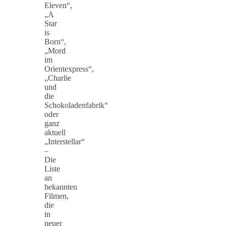
Eleven“,
„A
Star
is
Born“,
„Mord
im
Orientexpress“,
„Charlie
und
die
Schokoladenfabrik“
oder
ganz
aktuell
„Interstellar“
–
Die
Liste
an
bekannten
Filmen,
die
in
neuer