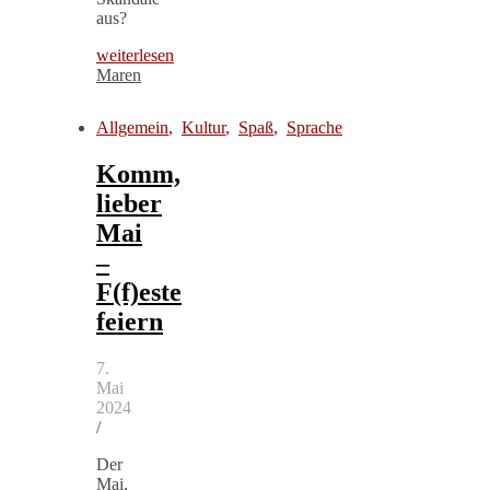
aus?
weiterlesen
Maren
Allgemein
,
Kultur
,
Spaß
,
Sprache
Komm,
lieber
Mai
–
F(f)este
feiern
7.
Mai
2024
/
Der
Mai,