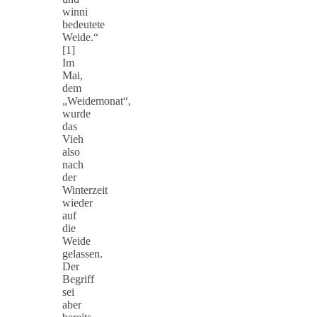
winni
bedeutete
Weide.“
[1]
Im
Mai,
dem
„Weidemonat“,
wurde
das
Vieh
also
nach
der
Winterzeit
wieder
auf
die
Weide
gelassen.
Der
Begriff
sei
aber