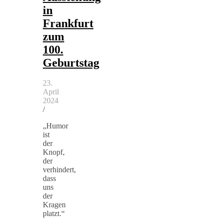
in
Frankfurt
zum
100.
Geburtstag
23.
April
2024
/
„Humor
ist
der
Knopf,
der
verhindert,
dass
uns
der
Kragen
platzt.“