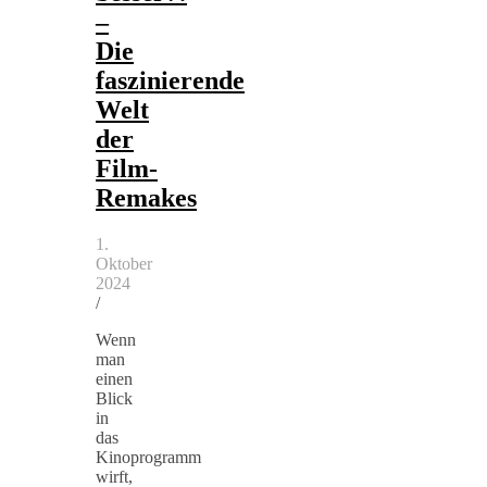
–
Die
faszinierende
Welt
der
Film-
Remakes
1.
Oktober
2024
/
Wenn
man
einen
Blick
in
das
Kinoprogramm
wirft,