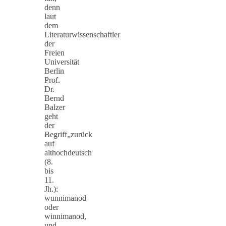
denn
laut
dem
Literaturwissenschaftler
der
Freien
Universität
Berlin
Prof.
Dr.
Bernd
Balzer
geht
der
Begriff„zurück
auf
althochdeutsch
(8.
bis
11.
Jh.):
wunnimanod
oder
winnimanod,
und