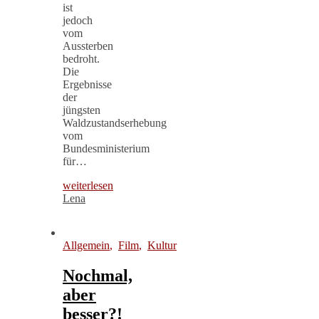
ist
jedoch
vom
Aussterben
bedroht.
Die
Ergebnisse
der
jüngsten
Waldzustandserhebung
vom
Bundesministerium
für…
weiterlesen
Lena
Allgemein
,
Film
,
Kultur
Nochmal,
aber
besser?!