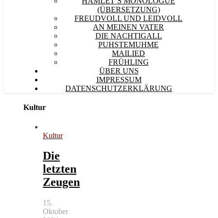
HAMLET´S MONOLOGUE
(ÜBERSETZUNG)
FREUDVOLL UND LEIDVOLL
AN MEINEN VATER
DIE NACHTIGALL
PUHSTEMUHME
MAILIED
FRÜHLING
ÜBER UNS
IMPRESSUM
DATENSCHUTZERKLÄRUNG
Kultur
Kultur
Die
letzten
Zeugen
15.
Oktober