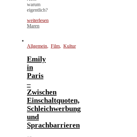
warum
eigentlich?
weiterlesen
Maren
Allgemein
,
Film
,
Kultur
Emily
in
Paris
–
Zwischen
Einschaltquoten,
Schleichwerbung
und
Sprachbarrieren