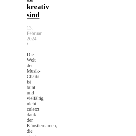
kreativ
sind
13.
Februar
2024
/
Die
Welt
der
Musik-
Charts
ist
bunt
und
vielfältig,
nicht
zuletzt
dank
der
Künstlernamen,
die